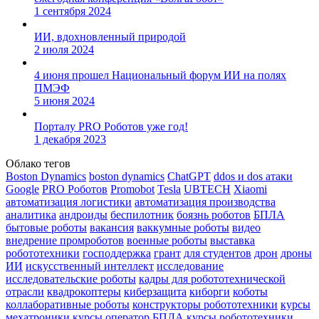
1 сентября 2024
ИИ, вдохновленный природой
2 июля 2024
4 июня прошел Национальный форум ИИ на полях
ПМЭФ
5 июня 2024
Порталу PRO Роботов уже год!
1 декабря 2023
Облако тегов
Boston Dynamics
boston dynamics
ChatGPT
ddos и dos атаки
Google
PRO Роботов
Promobot
Tesla
UBTECH
Xiaomi
автоматизация логистики
автоматизация производства
аналитика
андроиды
беспилотник
боязнь роботов
БПЛА
бытовые роботы
вакансия
ваккумные роботы
видео
внедрение промроботов
военные роботы
выставка
робототехники
господдержка
грант
для студентов
дрон
дроны
ИИ
искусственный интеллект
исследование
исследовательские роботы
кадры для робототехнической
отрасли
квадрокоптеры
киберзащита
киборги
коботы
коллаборативные роботы
конструкторы робототехники
курсы
мехатроники
курсы оператор БПЛА
курсы робототехники