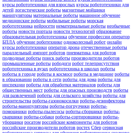
курсы робототехники для взрослых
курсы робототехники для
детей
логистические роботы
магнитные мойщики
манипуляторы
материальные роботы
машинное обучение
медицинские роботы
мобильные роботы
морская
робототехника
нейросети
нематериальные роботы
необычные
роботы
новости портала
новости технологий
образование
образовательная робототехника
обучение профессии оператор
БПЛА
обучение роботехнике
одноколесный робот
онлайн
курсы робототехники
оператор дрона
отечественные роботы
параллельный импорт роботов
пневматика для роботов
подводные роботы
поиск работы
производители роботов
промышленные роботы
рободоги
робот телеприсутствия
робототехника в вузах
робототехника в школах
роботы
роботы в городе
роботы в космосе
роботы в медицине
роботы
в образовании
роботы в сети
роботы для дома
роботы для
инспекции
роботы для обработки материалов
роботы для
общественных мест
роботы для опасных производств
роботы
для развлечений
роботы для сельского хозяйства
роботы для
строительства
роботы-газонокосилки
роботы-дезинфекторы
роботы-манипуляторы
роботы-погрузчики
роботы-
помощники
роботы-пылесосы
роботы-сборщики
роботы-
сварщики
роботы-собаки
роботы-сортировщики
роботы-
уборщики
росатом
российские компоненты для роботов
российские производители роботов
ростех
Сбер
сервисная
робототехника
сервисы для обучения робототехнике
сколково