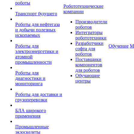
роботы
Робототехнические
компании
Транспорт будущего
Производители
Роботы для нефтегаза
роботов
и добычи полезных
Интеграторы
ископаемых
робототехники
Разработчики
Роботы для
Обучение
М
софта для
электроэнергетики и
роботов
атомной
Поставщики
промышленности
компонентов
для роботов
Роботы для
Обучающие
диагностики и
центры
мониторинга
Роботы для доставки и
грузоперевозки
БЛА широкого
применения
Промышленные
экзоскелеты