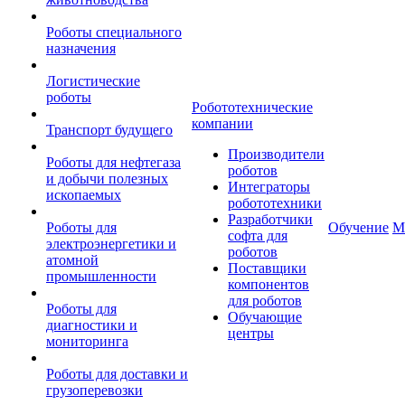
Роботы специального
назначения
Логистические
роботы
Робототехнические
компании
Транспорт будущего
Производители
Роботы для нефтегаза
роботов
и добычи полезных
Интеграторы
ископаемых
робототехники
Разработчики
Роботы для
Обучение
М
софта для
электроэнергетики и
роботов
атомной
Поставщики
промышленности
компонентов
для роботов
Роботы для
Обучающие
диагностики и
центры
мониторинга
Роботы для доставки и
грузоперевозки