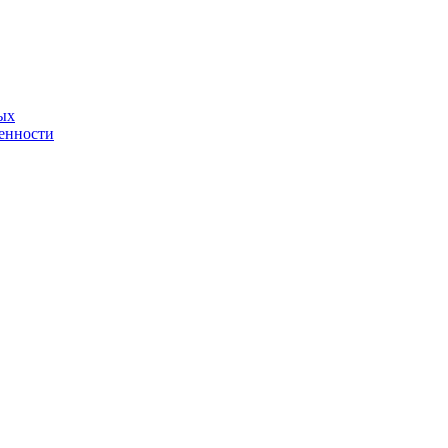
ых
енности