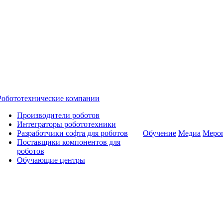
Робототехнические компании
Производители роботов
Интеграторы робототехники
Разработчики софта для роботов
Обучение
Медиа
Меро
Поставщики компонентов для
роботов
Обучающие центры