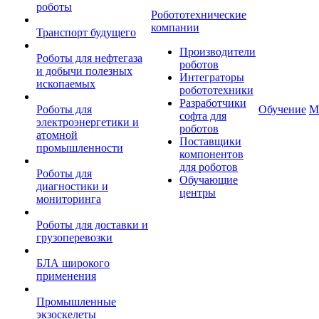
роботы
Робототехнические
компании
Транспорт будущего
Производители
Роботы для нефтегаза
роботов
и добычи полезных
Интеграторы
ископаемых
робототехники
Разработчики
Роботы для
Обучение
М
софта для
электроэнергетики и
роботов
атомной
Поставщики
промышленности
компонентов
для роботов
Роботы для
Обучающие
диагностики и
центры
мониторинга
Роботы для доставки и
грузоперевозки
БЛА широкого
применения
Промышленные
экзоскелеты