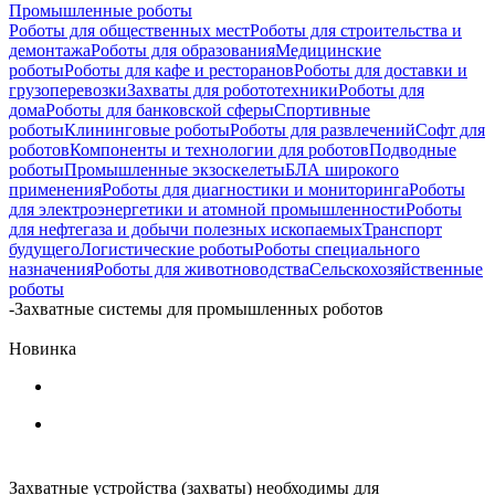
Промышленные роботы
Роботы для общественных мест
Роботы для строительства и
демонтажа
Роботы для образования
Медицинские
роботы
Роботы для кафе и ресторанов
Роботы для доставки и
грузоперевозки
Захваты для робототехники
Роботы для
дома
Роботы для банковской сферы
Спортивные
роботы
Клининговые роботы
Роботы для развлечений
Софт для
роботов
Компоненты и технологии для роботов
Подводные
роботы
Промышленные экзоскелеты
БЛА широкого
применения
Роботы для диагностики и мониторинга
Роботы
для электроэнергетики и атомной промышленности
Роботы
для нефтегаза и добычи полезных ископаемых
Транспорт
будущего
Логистические роботы
Роботы специального
назначения
Роботы для животноводства
Сельскохозяйственные
роботы
-
Захватные системы для промышленных роботов
Новинка
Захватные устройства (захваты) необходимы для