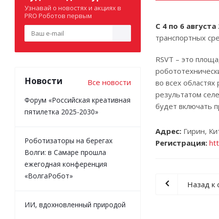
Узнавай о новостях и акциях в
PRO Роботов первым
С 4 по 6 августа 
транспортных сре
RSVT – это площа
робототехнически
Новости
Все новости
во всех областях
результатом селе
Форум «Российская креативная
будет включать 
пятилетка 2025-2030»
Адрес:
Гирин, Ки
Роботизаторы на берегах
Регистрация:
ht
Волги: в Самаре прошла
ежегодная конференция
«ВолгаРобот»
Назад к 
ИИ, вдохновленный природой