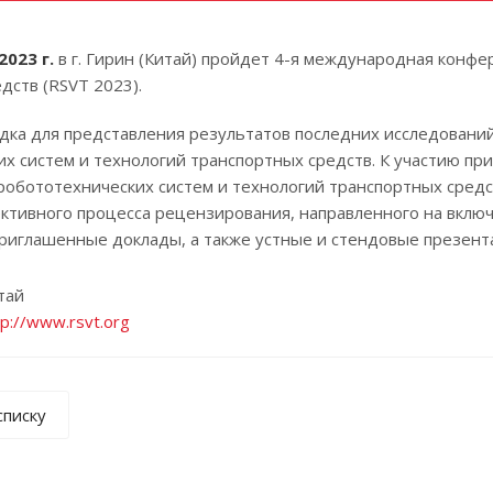
2023 г.
в г. Гирин (Китай) пройдет 4-я международная конф
дств (RSVT 2023).
дка для представления результатов последних исследований
х систем и технологий транспортных средств. К участию п
 робототехнических систем и технологий транспортных сред
ктивного процесса рецензирования, направленного на вклю
приглашенные доклады, а также устные и стендовые презен
тай
tp://www.rsvt.org
списку