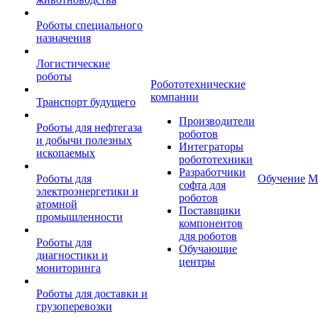
Роботы специального
назначения
Логистические
роботы
Робототехнические
компании
Транспорт будущего
Производители
Роботы для нефтегаза
роботов
и добычи полезных
Интеграторы
ископаемых
робототехники
Разработчики
Роботы для
Обучение
М
софта для
электроэнергетики и
роботов
атомной
Поставщики
промышленности
компонентов
для роботов
Роботы для
Обучающие
диагностики и
центры
мониторинга
Роботы для доставки и
грузоперевозки