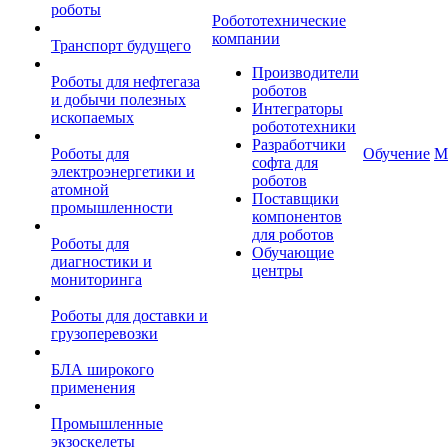
роботы
Робототехнические
компании
Транспорт будущего
Производители
Роботы для нефтегаза
роботов
и добычи полезных
Интеграторы
ископаемых
робототехники
Разработчики
Роботы для
Обучение
М
софта для
электроэнергетики и
роботов
атомной
Поставщики
промышленности
компонентов
для роботов
Роботы для
Обучающие
диагностики и
центры
мониторинга
Роботы для доставки и
грузоперевозки
БЛА широкого
применения
Промышленные
экзоскелеты