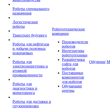
Роботы специального
назначения
Логистические
роботы
Робототехнические
компании
Транспорт будущего
Производители
Роботы для нефтегаза
роботов
и добычи полезных
Интеграторы
ископаемых
робототехники
Разработчики
Роботы для
Обучение
М
софта для
электроэнергетики и
роботов
атомной
Поставщики
промышленности
компонентов
для роботов
Роботы для
Обучающие
диагностики и
центры
мониторинга
Роботы для доставки и
грузоперевозки