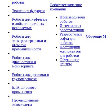
роботы
Робототехнические
компании
Транспорт будущего
Производители
Роботы для нефтегаза
роботов
и добычи полезных
Интеграторы
ископаемых
робототехники
Разработчики
Роботы для
Обучение
М
софта для
электроэнергетики и
роботов
атомной
Поставщики
промышленности
компонентов
для роботов
Роботы для
Обучающие
диагностики и
центры
мониторинга
Роботы для доставки и
грузоперевозки
БЛА широкого
применения
Промышленные
экзоскелеты