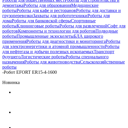
Роботы для общественных мест
Роботы для строительства и
демонтажа
Роботы для образования
Медицинские
роботы
Роботы для кафе и ресторанов
Роботы для доставки и
грузоперевозки
Захваты для робототехники
Роботы для
дома
Роботы для банковской сферы
Спортивные
роботы
Клининговые роботы
Роботы для развлечений
Софт для
роботов
Компоненты и технологии для роботов
Подводные
роботы
Промышленные экзоскелеты
БЛА широкого
применения
Роботы для диагностики и мониторинга
Роботы
для электроэнергетики и атомной промышленности
Роботы
для нефтегаза и добычи полезных ископаемых
Транспорт
будущего
Логистические роботы
Роботы специального
назначения
Роботы для животноводства
Сельскохозяйственные
роботы
-
Робот EFORT ER15-4-1600
Новинка