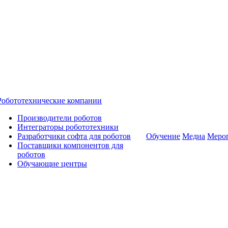
Робототехнические компании
Производители роботов
Интеграторы робототехники
Разработчики софта для роботов
Обучение
Медиа
Меро
Поставщики компонентов для
роботов
Обучающие центры